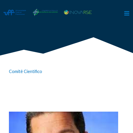
Ir
para
o
conteúdo
Comitê Científico