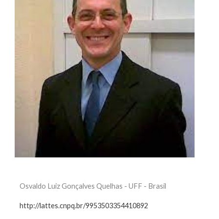
Osvaldo Luiz Gonçalves Quelhas - UFF - Brasil
http://lattes.cnpq.br/9953503354410892