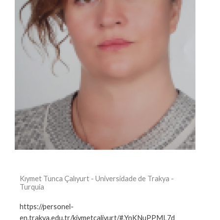
Kıymet Tunca Çalıyurt - Universidade de Trakya -
Turquia
https://personel-
en.trakya.edu.tr/kiymetcaliyurt/#.YnKNuPPML7d