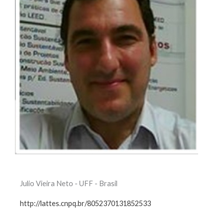
Julio Vieira Neto - UFF - Brasil
http://lattes.cnpq.br/8052370131852533