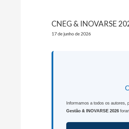
INOVARSE
2026
tem
CNEG & INOVARSE 2026 
novas
datas:
17 de junho de 2026
22
e
23
de
outubro
O
Informamos a todos os autores, p
Gestão & INOVARSE 2026
foram