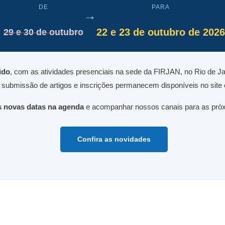
DE
PARA
→
22 e 23 de outubro de 2026
29 e 30 de outubro
ido
, com as atividades presenciais na sede da FIRJAN, no Rio de J
ubmissão de artigos e inscrições permanecem disponíveis no site of
s novas datas na agenda
e acompanhar nossos canais para as pró
Confira as novidades